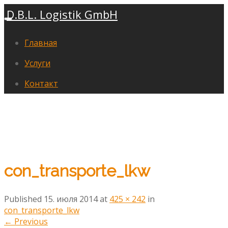
D.B.L. Logistik GmbH
Главная
Услуги
Контакт
con_transporte_lkw
Published
15. июля 2014
at
425 × 242
in
con_transporte_lkw
←
Previous