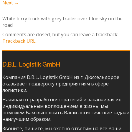
Next
→
White lorry truck with grey trailer over blue sky on the
road
Comments are closed, but you can leave a trackback:
Trackback URL
.
D.B.L. Logistik GmbH
Компания D.B.L. Logistik GmbH из г. Дюссельдорфе
оказывает поддержку предприятиям в сфере
логистики.
Начиная от разработки стратегий и заканчивая их
индивидуальным воплощением в жизнь, мы
поможем Вам выполнить Ваши логистические задачи
наилучшим образом.
Звоните, пишите, мы охотно ответим на все Ваши