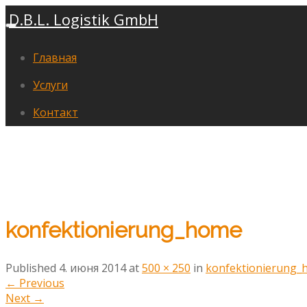
D.B.L. Logistik GmbH
Главная
Услуги
Контакт
konfektionierung_home
Published
4. июня 2014
at
500 × 250
in
konfektionierung
←
Previous
Next
→